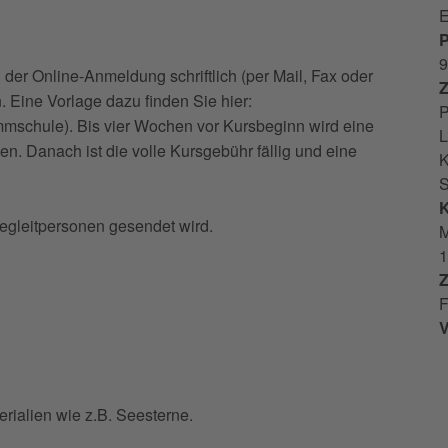
E
P
9
er Online-Anmeldung schriftlich (per Mail, Fax oder
Z
 Eine Vorlage dazu finden Sie hier:
P
mschule). Bis vier Wochen vor Kursbeginn wird eine
L
n. Danach ist die volle Kursgebühr fällig und eine
K
S
K
Begleitpersonen gesendet wird.
M
1
Z
F
V
erialien wie z.B. Seesterne.