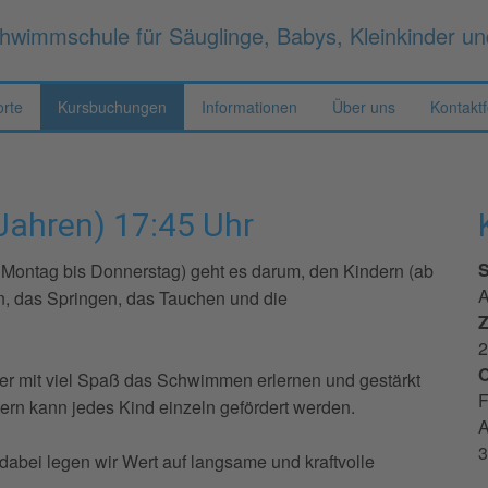
hwimmschule für Säuglinge, Babys, Kleinkinder u
orte
Kursbuchungen
Informationen
Über uns
Kontakt
Jahren) 17:45 Uhr
S
 Montag bis Donnerstag) geht es darum, den Kindern (ab
A
n, das Springen, das Tauchen und die
Z
2
O
der mit viel Spaß das Schwimmen erlernen und gestärkt
F
ern kann jedes Kind einzeln gefördert werden.
A
3
bei legen wir Wert auf langsame und kraftvolle