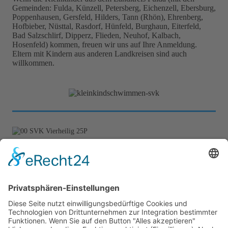
Gemeinden: Fulda, Künzell, Petersberg, Eichenzell, Ebersburg,
Poppenhausen, Gersfeld, Hilders, Tann (Rhön), Ehrenberg,
Hofbieber, Nüsttal, Rasdorf, Hünfeld, Burghaun, Eiterfeld,
Bad Salzschlirf, Dipperz, Flieden, Neuhof, Kalbach,
Hosenfeld) kommen, freuen wir uns auf Ihre Anmeldung.
Eltern mit Kindern aus anderen Landkreisen sind auch
willkommen.
Kontakt
Stefan Vierheilig
Künzeller Str. 26 b
36093 Künzell
Tel.: +49 (661) - 48011279
Mobil.: +49 (170) - 2721292